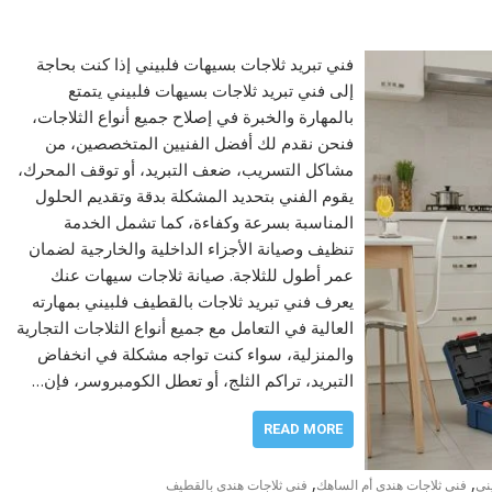
فني تبريد ثلاجات بسيهات فلبيني إذا كنت بحاجة
إلى فني تبريد ثلاجات بسيهات فلبيني يتمتع
بالمهارة والخبرة في إصلاح جميع أنواع الثلاجات،
فنحن نقدم لك أفضل الفنيين المتخصصين، من
مشاكل التسريب، ضعف التبريد، أو توقف المحرك،
يقوم الفني بتحديد المشكلة بدقة وتقديم الحلول
المناسبة بسرعة وكفاءة، كما تشمل الخدمة
تنظيف وصيانة الأجزاء الداخلية والخارجية لضمان
عمر أطول للثلاجة. صيانة ثلاجات سيهات عنك
يعرف فني تبريد ثلاجات بالقطيف فلبيني بمهارته
العالية في التعامل مع جميع أنواع الثلاجات التجارية
والمنزلية، سواء كنت تواجه مشكلة في انخفاض
التبريد، تراكم الثلج، أو تعطل الكومبروسر، فإن…
READ MORE
,
,
ني
فنى ثلاجات هندى أم الساهك
فنى ثلاجات هندى بالقطيف