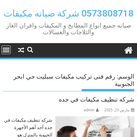
Ski
t
0573808718 شركة صيانه مكيفات
conten
صيانه جميع انواع المطابخ و المكيفات وافران الغاز
والثلاجات والغسالات
الوسم:
رقم فنى تركيب مكيفات سبليت حي ابحر
الجنوبية
شركه تنظيف مكيفات في جده
مارس 23, 2025
admin
شركه تنظيف مكيفات في
جده أحد أهم الأجهزة
الحيوية بالمنزل هو