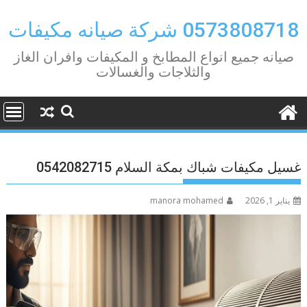
Ski
t
0573808718 شركة صيانه مكيفات
conten
صيانه جميع انواع المطابخ و المكيفات وافران الغاز
والثلاجات والغسالات
غسيل مكيفات شباك بمكة السلام 0542082715
يناير 1, 2026
manora mohamed