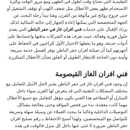
التقليدية التي تحتاج وقت أطول في الطهي ومع مرور الوقت وكثرة
الاستخدام تظهر بعض الأعطال مثل ضعف اللهب أو توقف التشغيل أو
حتى خروج روائح غير مألوفة من الفرن، وهنا تبدأ رحلة البحث عن
الجهة المتخصصة التي يمكنها إعادة الجهاز إلى حالته المثالية لذلك
يزداد الإقبال على خدمات
فني افران غاز في حفر الباطن
التي يقدم
حلول فورية وفعالة، حيث تعرف هذه الشركات بدقتها واعتمادها على
أدوات حديثة، وهو ما يجعلها الاختيار الأول للراغبين في الحفاظ على
أجهزتهم كما أن صيانة افران حفر الباطن توفر للعميل خدمة سريعة
وآمنة دون الحاجة للانتظار الطويل أو القلق بشأن الأعطال المتكررة.
فني افران الغاز
القيصومة
إن وجود فني افران غاز في حفر الباطن يعتبر الحل الأمثل للتعامل مع
مختلف المشكلات التقنية التي قد يتعرض لها الفرن سواء داخل
المنازل أو المطاعم هذا الفني يكون مؤهل للتعامل مع جميع الأعطال
مهما كانت معقدة، بدء من فحص المواقد وحتى معالجة مشاكل
التوصيلات الداخلية وغالبا ما يبحث العملاء عن وسيلة سهلة وسريعة
للتواصل مع المتخصصين، ولهذا أصبح الاحتفاظ بـ رقم تصليح افران
حفر الباطن ضرورة لا غنى عنها داخل كل منزل فالوقت في هذه