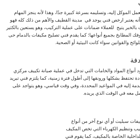
 الموكل إليه، وتسليمه بسرعة كبيرة جدًا، وهذا لأنه ينجز المهام
فأنه يعتبر ارخص فني يوجد في مدينة القطيف والأهم من ذلك كله فهو
 بالخبر يتيح للعملاء ضمانات على عملية التركيب، وهو يستعين بالكثير
فك المطابخ بجميع أنواعها؛ كما يقدم فني تصلیح مكیفات بالدمام حى
وائح والقوانين سواء كانت البيئية أو الصحية.
دفة
 أنواع المواد والخامات التي تدخل في عملية صیانة تكییف مركزي
ة تحتفظ بشكلها ورونقها إلى أطول فترة زمنية، كما يلتزم فني تبرید
قدمة إليه في المواعيد المحددة، وفي وقت قياسي، وهو يتواجد على
ل معه في الوقت الذي يريده.
ات سبليت أو أي نوع آخر من أنواع
ب وتنظيم الكهرباء التي تخص المكيف
الداخلية الخاصة بالمكيف، كما يقوم فني